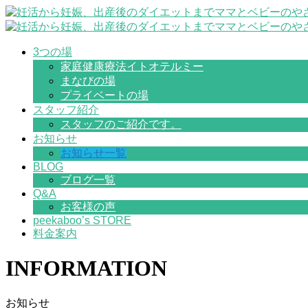
3つの場
家庭健康療法イトオテルミー
まなびの場
プライベートの場
スタッフ紹介
スタッフのご紹介です。
お知らせ
お知らせ一覧
BLOG
ブログ一覧
Q&A
お客様の声
peekaboo’s STORE
料金案内
INFORMATION
お知らせ